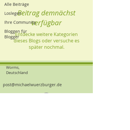
Alle Beiträge
Beitrag demnächst
Loslegen
verfügbar
Ihre Community
Bloggen für
Entdecke weitere Kategorien
Blogger
dieses Blogs oder versuche es
später nochmal.
Worms,
Deutschland
post@michaelwuerzburger.de