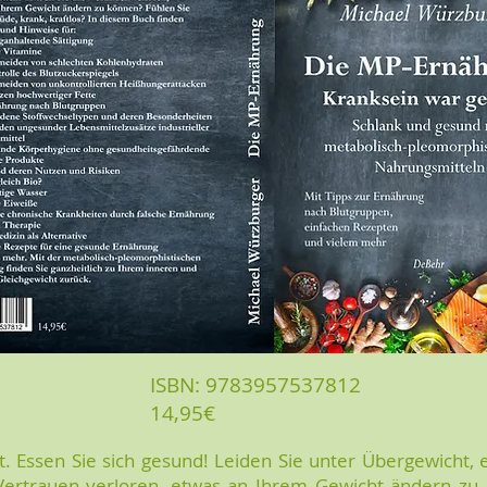
ISBN: 9783957537812
14,95€
t. Essen Sie sich gesund! Leiden Sie unter Übergewicht, e
Vertrauen verloren, etwas an Ihrem Gewicht ändern zu 